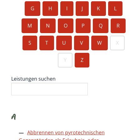
G
H
I
J
K
L
M
N
O
P
Q
R
S
T
U
V
W
X
Y
Z
Leistungen suchen
A
Abbrennen von pyrotechnischen