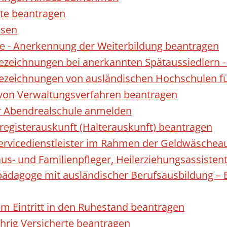
te beantragen
ssen
 - Anerkennung der Weiterbildung beantragen
Bezeichnungen bei anerkannten Spätaussiedler
Bezeichnungen von ausländischen Hochschulen f
 von Verwaltungsverfahren beantragen
ur Abendrealschule anmelden
registerauskunft (Halterauskunft) beantragen
 Servicedienstleister im Rahmen der Geldwäscheau
aus- und Familienpfleger, Heilerziehungsassisten
lpädagoge mit ausländischer Berufsausbildung – 
gem Eintritt in den Ruhestand beantragen
ährig Versicherte beantragen