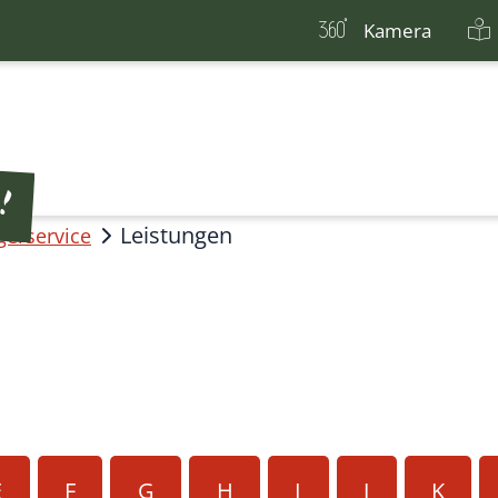
Kamera
Leistungen
gerservice
E
F
G
H
I
J
K