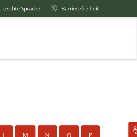
Leichte Sprache
Barrierefreiheit
L
M
N
O
P