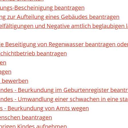
gungs-Bescheinigung beantragen
ng zur Aufteilung eines Gebäudes beantragen
ielfältigungen und Negative amtlich beglaubigen 
le Beseitigung von Regenwasser beantragen ode
hichtbetrieb beantragen
gen
ragen
rn bewerben
indes - Beurkundung im Geburtenregister beant
indes - Umwandlung einer schwachen in eine st
es - Beurkundung von Amts wegen
enschen beantragen
ährigen Kindes aufnehmen