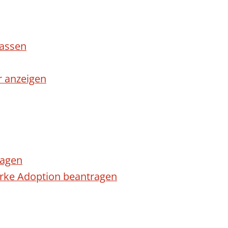
lassen
r anzeigen
ragen
arke Adoption beantragen