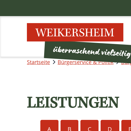
Startseite
Bürgerservice & Politik
Bür
LEISTUNGEN
A
B
C
D