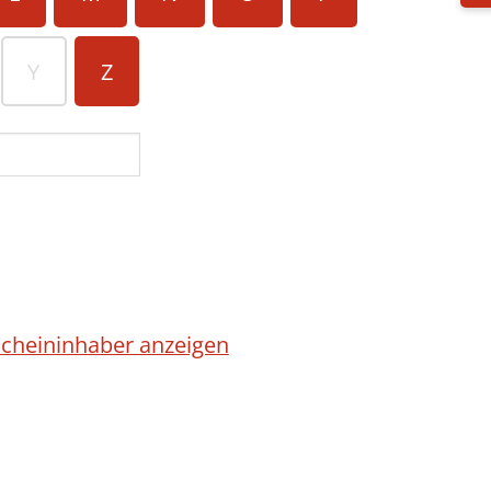
Y
Z
cheininhaber anzeigen