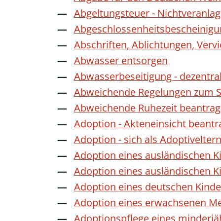
Abgeltungsteuer - Nichtveranla
Abgeschlossenheitsbescheinigu
Abschriften, Ablichtungen, Verv
Abwasser entsorgen
Abwasserbeseitigung - dezentra
Abweichende Regelungen zum Sc
Abweichende Ruhezeit beantra
Adoption - Akteneinsicht beant
Adoption - sich als Adoptivelte
Adoption eines ausländischen K
Adoption eines ausländischen K
Adoption eines deutschen Kind
Adoption eines erwachsenen M
Adoptionspflege eines minderj