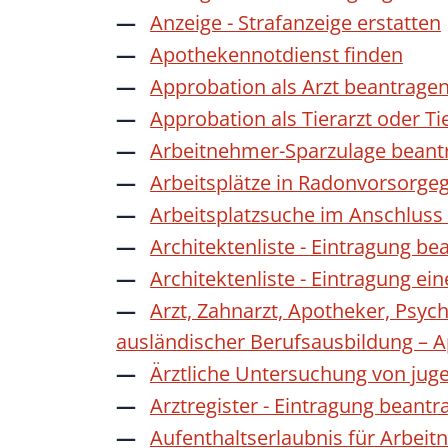
Anzeige - Strafanzeige erstatten
Apothekennotdienst finden
Approbation als Arzt beantrage
Approbation als Tierarzt oder Ti
Arbeitnehmer-Sparzulage beant
Arbeitsplätze in Radonvorsorge
Arbeitsplatzsuche im Anschluss
Architektenliste - Eintragung be
Architektenliste - Eintragung ei
Arzt, Zahnarzt, Apotheker, Psyc
ausländischer Berufsausbildung – 
Ärztliche Untersuchung von jug
Arztregister - Eintragung beantr
Aufenthaltserlaubnis für Arbeit