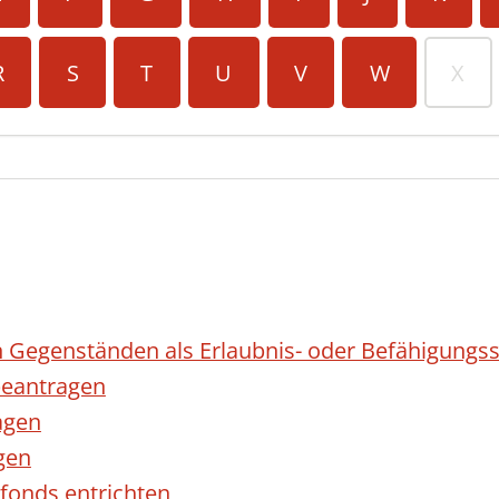
R
S
T
U
V
W
X
 Gegenständen als Erlaubnis- oder Befähigungss
eantragen
agen
gen
fonds entrichten