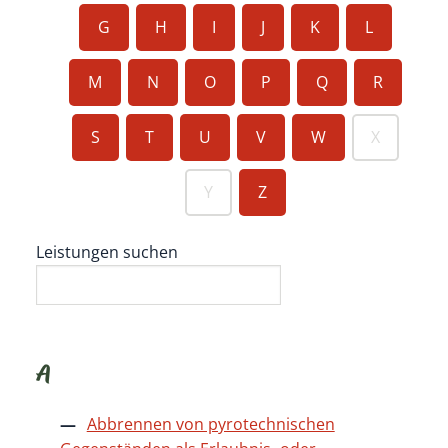
G
H
I
J
K
L
M
N
O
P
Q
R
S
T
U
V
W
X
Y
Z
Leistungen suchen
A
Abbrennen von pyrotechnischen