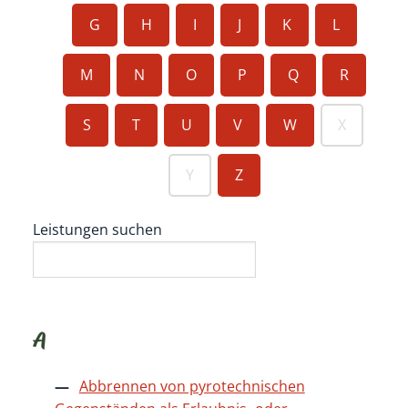
G
H
I
J
K
L
M
N
O
P
Q
R
S
T
U
V
W
X
Y
Z
Leistungen suchen
A
Abbrennen von pyrotechnischen