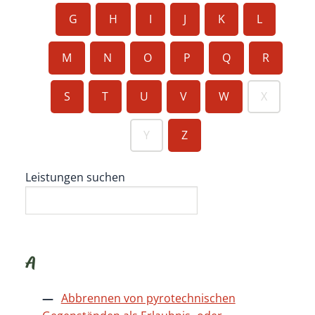
G
H
I
J
K
L
M
N
O
P
Q
R
S
T
U
V
W
X
Y
Z
Leistungen suchen
A
Abbrennen von pyrotechnischen