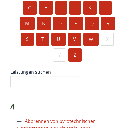
G
H
I
J
K
L
M
N
O
P
Q
R
S
T
U
V
W
X
Y
Z
Leistungen suchen
A
Abbrennen von pyrotechnischen