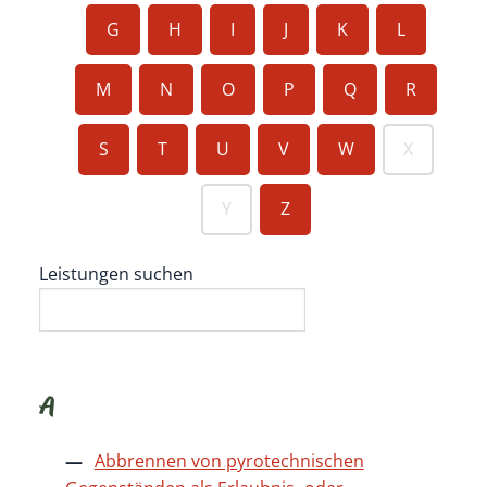
G
H
I
J
K
L
M
N
O
P
Q
R
S
T
U
V
W
X
Y
Z
Leistungen suchen
A
Abbrennen von pyrotechnischen