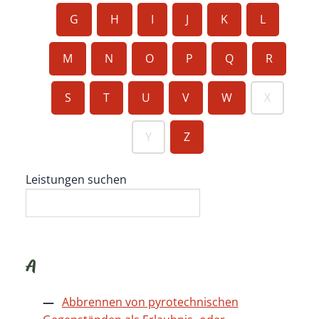
G
H
I
J
K
L
M
N
O
P
Q
R
S
T
U
V
W
X
Y
Z
Leistungen suchen
A
Abbrennen von pyrotechnischen