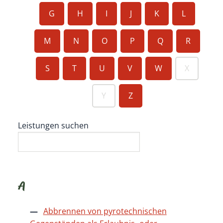
G
H
I
J
K
L
M
N
O
P
Q
R
S
T
U
V
W
X
Y
Z
Leistungen suchen
A
Abbrennen von pyrotechnischen