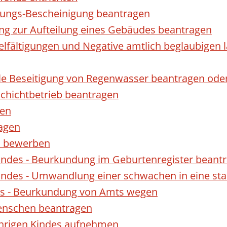
gungs-Bescheinigung beantragen
ng zur Aufteilung eines Gebäudes beantragen
ielfältigungen und Negative amtlich beglaubigen 
le Beseitigung von Regenwasser beantragen ode
hichtbetrieb beantragen
gen
ragen
rn bewerben
indes - Beurkundung im Geburtenregister beant
indes - Umwandlung einer schwachen in eine st
es - Beurkundung von Amts wegen
enschen beantragen
ährigen Kindes aufnehmen