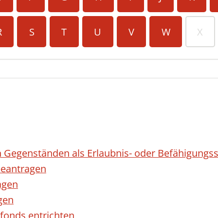
R
S
T
U
V
W
X
 Gegenständen als Erlaubnis- oder Befähigungss
eantragen
agen
gen
fonds entrichten