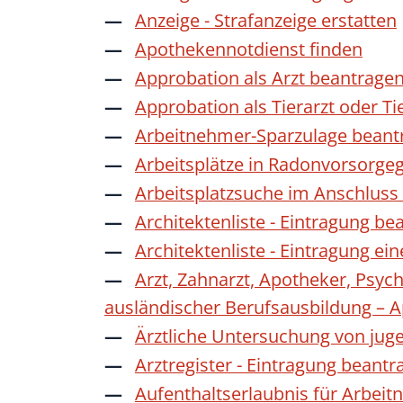
Anzeige - Strafanzeige erstatten
Apothekennotdienst finden
Approbation als Arzt beantrage
Approbation als Tierarzt oder Ti
Arbeitnehmer-Sparzulage beant
Arbeitsplätze in Radonvorsorge
Arbeitsplatzsuche im Anschluss
Architektenliste - Eintragung be
Architektenliste - Eintragung ei
Arzt, Zahnarzt, Apotheker, Psyc
ausländischer Berufsausbildung – 
Ärztliche Untersuchung von jug
Arztregister - Eintragung beantr
Aufenthaltserlaubnis für Arbeit