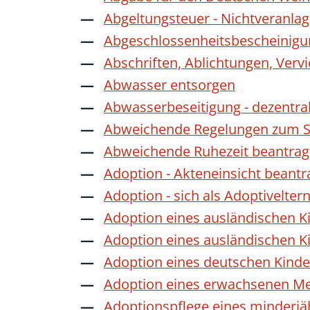
Abgeltungsteuer - Nichtveranla
Abgeschlossenheitsbescheinigu
Abschriften, Ablichtungen, Verv
Abwasser entsorgen
Abwasserbeseitigung - dezentra
Abweichende Regelungen zum Sc
Abweichende Ruhezeit beantra
Adoption - Akteneinsicht beant
Adoption - sich als Adoptivelte
Adoption eines ausländischen K
Adoption eines ausländischen K
Adoption eines deutschen Kind
Adoption eines erwachsenen M
Adoptionspflege eines minderj