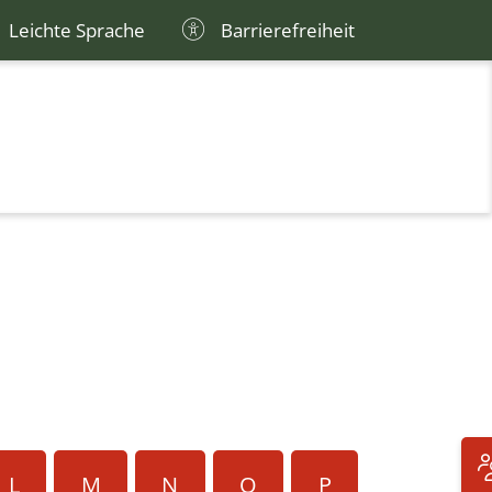
Leichte Sprache
Barrierefreiheit
L
M
N
O
P