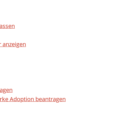
lassen
r anzeigen
ragen
arke Adoption beantragen