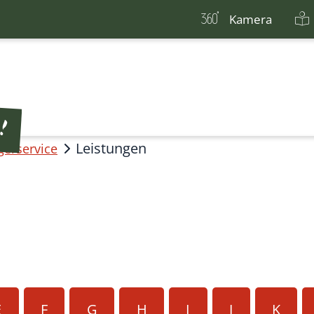
Kamera
Leistungen
gerservice
E
F
G
H
I
J
K