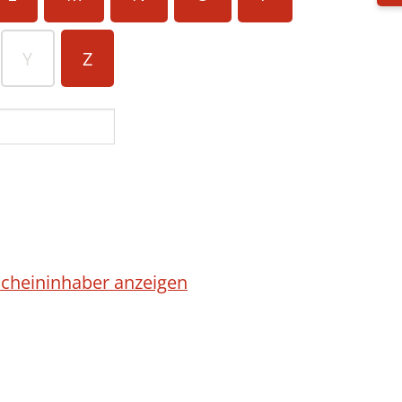
Y
Z
cheininhaber anzeigen