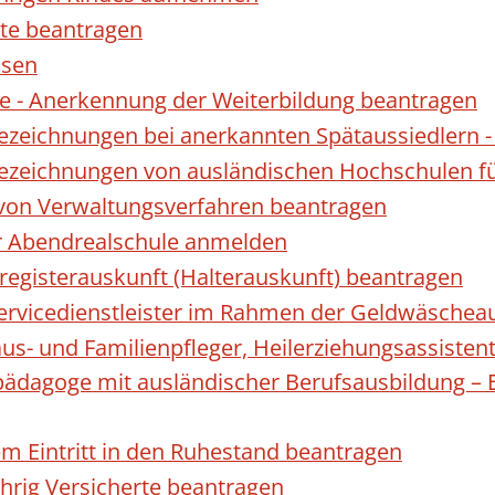
te beantragen
ssen
 - Anerkennung der Weiterbildung beantragen
Bezeichnungen bei anerkannten Spätaussiedler
Bezeichnungen von ausländischen Hochschulen f
 von Verwaltungsverfahren beantragen
ur Abendrealschule anmelden
registerauskunft (Halterauskunft) beantragen
 Servicedienstleister im Rahmen der Geldwäscheau
aus- und Familienpfleger, Heilerziehungsassisten
lpädagoge mit ausländischer Berufsausbildung – 
gem Eintritt in den Ruhestand beantragen
ährig Versicherte beantragen