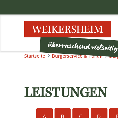
Startseite
Bürgerservice & Politik
Bür
LEISTUNGEN
A
B
C
D