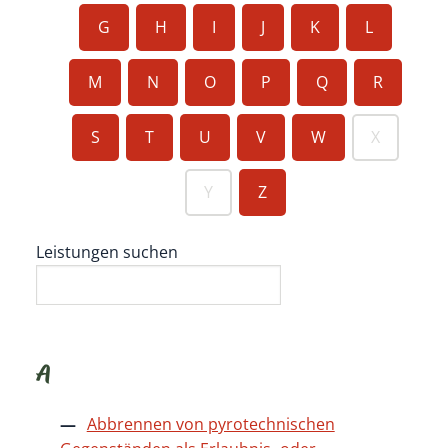
G
H
I
J
K
L
M
N
O
P
Q
R
S
T
U
V
W
X
Y
Z
Leistungen suchen
A
Abbrennen von pyrotechnischen