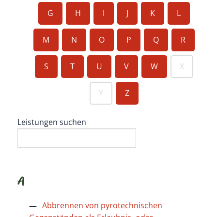
G
H
I
J
K
L
M
N
O
P
Q
R
S
T
U
V
W
X
Y
Z
Leistungen suchen
A
Abbrennen von pyrotechnischen