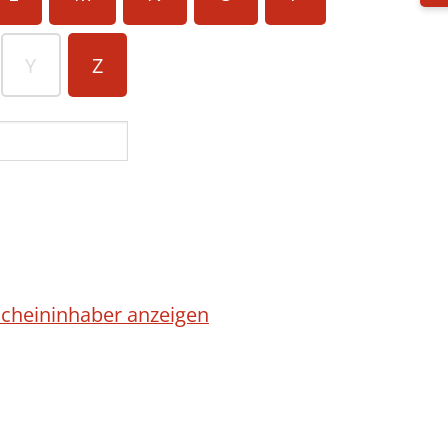
Y
Z
cheininhaber anzeigen