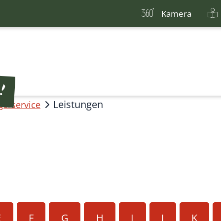
Kamera
Leistungen
gerservice
E
F
G
H
I
J
K