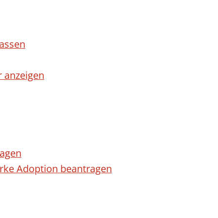
lassen
r anzeigen
ragen
arke Adoption beantragen