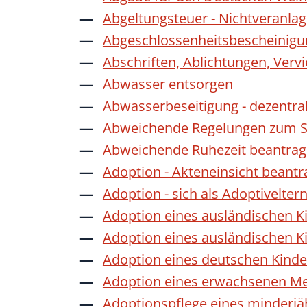
Abgeltungsteuer - Nichtveranla
Abgeschlossenheitsbescheinigu
Abschriften, Ablichtungen, Verv
Abwasser entsorgen
Abwasserbeseitigung - dezentra
Abweichende Regelungen zum Sc
Abweichende Ruhezeit beantra
Adoption - Akteneinsicht beant
Adoption - sich als Adoptivelte
Adoption eines ausländischen K
Adoption eines ausländischen K
Adoption eines deutschen Kind
Adoption eines erwachsenen M
Adoptionspflege eines minderj