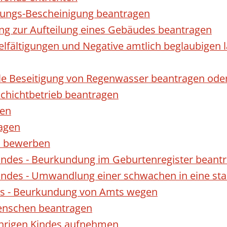
gungs-Bescheinigung beantragen
ng zur Aufteilung eines Gebäudes beantragen
ielfältigungen und Negative amtlich beglaubigen 
le Beseitigung von Regenwasser beantragen ode
hichtbetrieb beantragen
gen
ragen
rn bewerben
indes - Beurkundung im Geburtenregister beant
indes - Umwandlung einer schwachen in eine st
es - Beurkundung von Amts wegen
enschen beantragen
ährigen Kindes aufnehmen