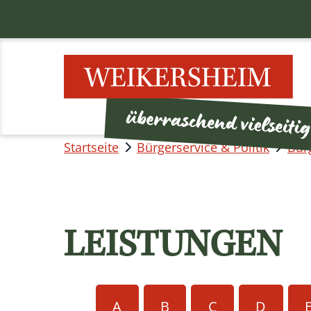
Startseite
Bürgerservice & Politik
Bür
LEISTUNGEN
A
B
C
D