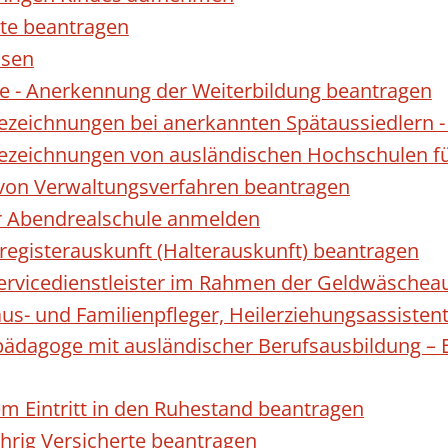
te beantragen
ssen
 - Anerkennung der Weiterbildung beantragen
Bezeichnungen bei anerkannten Spätaussiedler
Bezeichnungen von ausländischen Hochschulen f
 von Verwaltungsverfahren beantragen
ur Abendrealschule anmelden
registerauskunft (Halterauskunft) beantragen
 Servicedienstleister im Rahmen der Geldwäscheau
aus- und Familienpfleger, Heilerziehungsassisten
lpädagoge mit ausländischer Berufsausbildung – 
gem Eintritt in den Ruhestand beantragen
ährig Versicherte beantragen