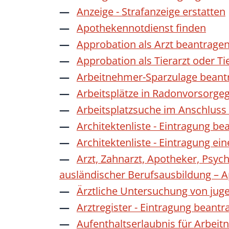
Anzeige - Strafanzeige erstatten
Apothekennotdienst finden
Approbation als Arzt beantrage
Approbation als Tierarzt oder Ti
Arbeitnehmer-Sparzulage beant
Arbeitsplätze in Radonvorsorge
Arbeitsplatzsuche im Anschluss
Architektenliste - Eintragung be
Architektenliste - Eintragung ei
Arzt, Zahnarzt, Apotheker, Psyc
ausländischer Berufsausbildung – 
Ärztliche Untersuchung von jug
Arztregister - Eintragung beantr
Aufenthaltserlaubnis für Arbeit