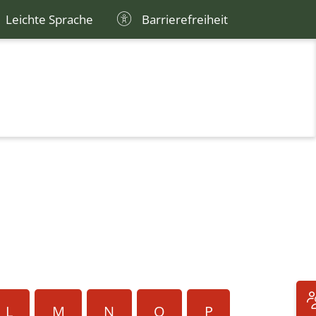
Leichte Sprache
Barrierefreiheit
L
M
N
O
P