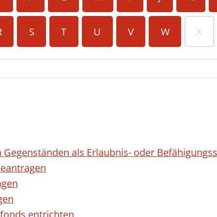
R
S
T
U
V
W
X
 Gegenständen als Erlaubnis- oder Befähigungss
eantragen
agen
gen
fonds entrichten