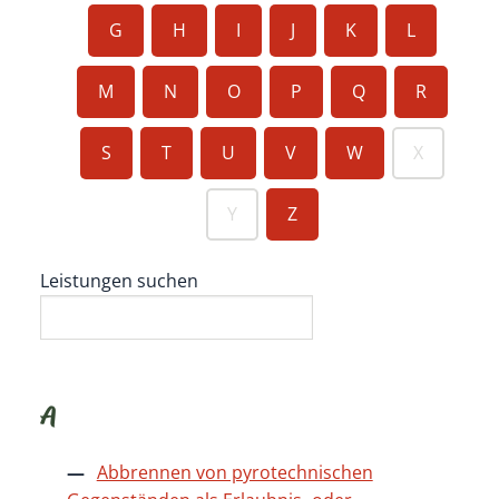
G
H
I
J
K
L
M
N
O
P
Q
R
S
T
U
V
W
X
Y
Z
Leistungen suchen
A
Abbrennen von pyrotechnischen