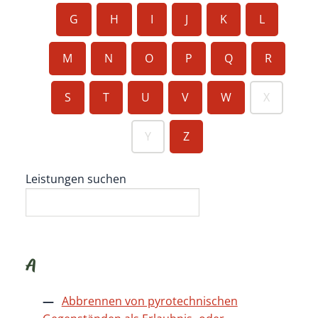
G
H
I
J
K
L
M
N
O
P
Q
R
S
T
U
V
W
X
Y
Z
Leistungen suchen
A
Abbrennen von pyrotechnischen