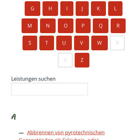
G
H
I
J
K
L
M
N
O
P
Q
R
S
T
U
V
W
X
Y
Z
Leistungen suchen
A
Abbrennen von pyrotechnischen