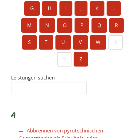
G
H
I
J
K
L
M
N
O
P
Q
R
S
T
U
V
W
X
Y
Z
Leistungen suchen
A
Abbrennen von pyrotechnischen