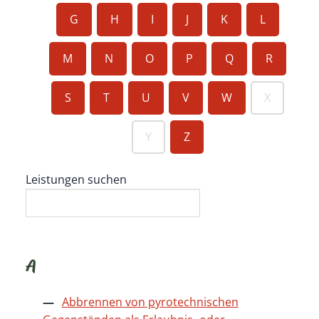
G
H
I
J
K
L
M
N
O
P
Q
R
S
T
U
V
W
X
Y
Z
Leistungen suchen
A
Abbrennen von pyrotechnischen