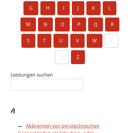
G
H
I
J
K
L
M
N
O
P
Q
R
S
T
U
V
W
X
Y
Z
Leistungen suchen
A
Abbrennen von pyrotechnischen