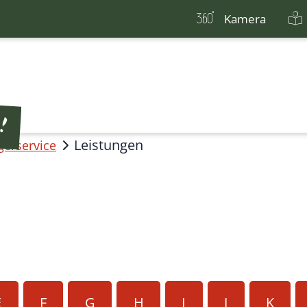
Kamera
Leistungen
gerservice
E
F
G
H
I
J
K