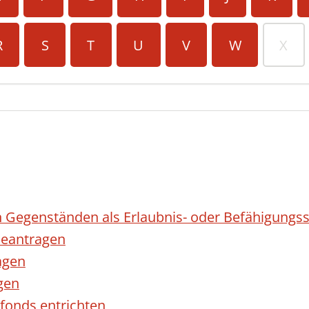
R
S
T
U
V
W
X
 Gegenständen als Erlaubnis- oder Befähigungss
eantragen
agen
gen
fonds entrichten