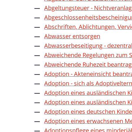
Abgeltungsteuer - Nichtveranla
Abgeschlossenheitsbescheinigu
Abschriften, Ablichtungen, Verv
Abwasser entsorgen
Abwasserbeseitigung - dezentra
Abweichende Regelungen zum Sc
Abweichende Ruhezeit beantra
Adoption - Akteneinsicht beant
Adoption - sich als Adoptivelte
Adoption eines ausländischen K
Adoption eines ausländischen K
Adoption eines deutschen Kind
Adoption eines erwachsenen M
Adoptionspflege eines minderj