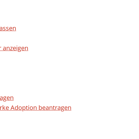
lassen
r anzeigen
ragen
arke Adoption beantragen