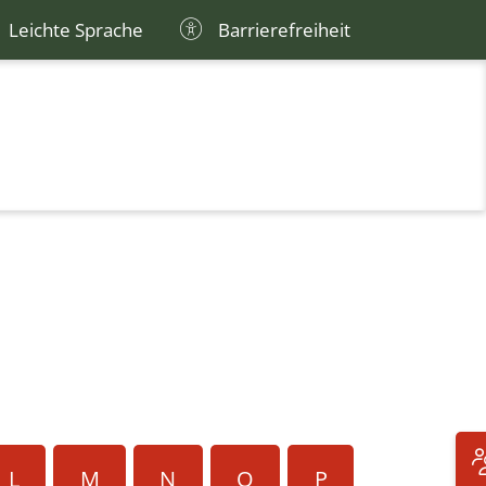
Leichte Sprache
Barrierefreiheit
L
M
N
O
P