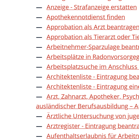
Anzeige - Strafanzeige erstatten
Apothekennotdienst finden
Approbation als Arzt beantrage
Approbation als Tierarzt oder Ti
Arbeitnehmer-Sparzulage beant
Arbeitsplätze in Radonvorsorge
Arbeitsplatzsuche im Anschluss
Architektenliste - Eintragung be
Architektenliste - Eintragung ei
Arzt, Zahnarzt, Apotheker, Psyc
ausländischer Berufsausbildung – 
Ärztliche Untersuchung von jug
Arztregister - Eintragung beantr
Aufenthaltserlaubnis für Arbeit