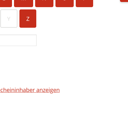
Y
Z
cheininhaber anzeigen