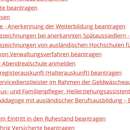
te beantragen
ssen
 - Anerkennung der Weiterbildung beantragen
Bezeichnungen bei anerkannten Spätaussiedler
Bezeichnungen von ausländischen Hochschulen f
 von Verwaltungsverfahren beantragen
ur Abendrealschule anmelden
registerauskunft (Halterauskunft) beantragen
 Servicedienstleister im Rahmen der Geldwäscheau
aus- und Familienpfleger, Heilerziehungsassisten
lpädagoge mit ausländischer Berufsausbildung – 
gem Eintritt in den Ruhestand beantragen
ährig Versicherte beantragen