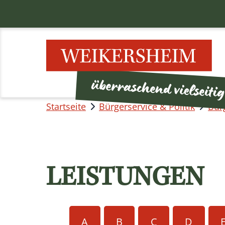
Startseite
Bürgerservice & Politik
Bür
LEISTUNGEN
A
B
C
D