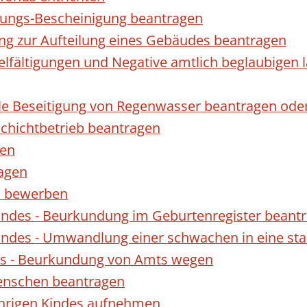
gungs-Bescheinigung beantragen
ng zur Aufteilung eines Gebäudes beantragen
ielfältigungen und Negative amtlich beglaubigen 
le Beseitigung von Regenwasser beantragen ode
hichtbetrieb beantragen
gen
ragen
rn bewerben
indes - Beurkundung im Geburtenregister beant
indes - Umwandlung einer schwachen in eine st
es - Beurkundung von Amts wegen
enschen beantragen
ährigen Kindes aufnehmen