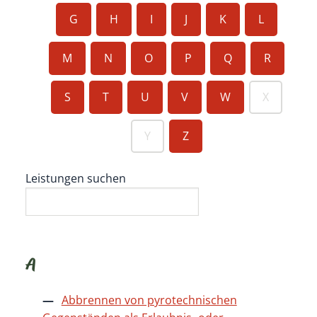
G
H
I
J
K
L
M
N
O
P
Q
R
S
T
U
V
W
X
Y
Z
Leistungen suchen
A
Abbrennen von pyrotechnischen