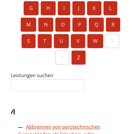
G
H
I
J
K
L
M
N
O
P
Q
R
S
T
U
V
W
X
Y
Z
Leistungen suchen
A
Abbrennen von pyrotechnischen