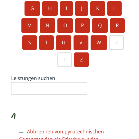
G
H
I
J
K
L
M
N
O
P
Q
R
S
T
U
V
W
X
Y
Z
Leistungen suchen
A
Abbrennen von pyrotechnischen