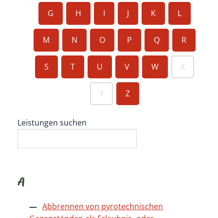
G
H
I
J
K
L
M
N
O
P
Q
R
S
T
U
V
W
X
Y
Z
Leistungen suchen
A
Abbrennen von pyrotechnischen