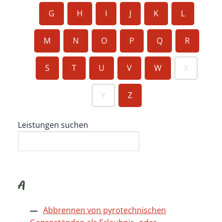
G
H
I
J
K
L
M
N
O
P
Q
R
S
T
U
V
W
X
Y
Z
Leistungen suchen
A
Abbrennen von pyrotechnischen