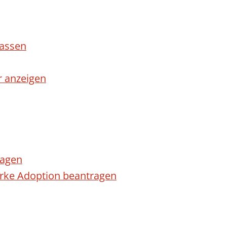
lassen
r anzeigen
ragen
arke Adoption beantragen