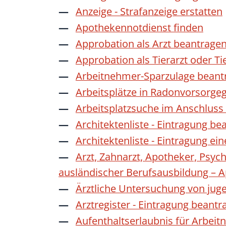
Anzeige - Strafanzeige erstatten
Apothekennotdienst finden
Approbation als Arzt beantrage
Approbation als Tierarzt oder Ti
Arbeitnehmer-Sparzulage beant
Arbeitsplätze in Radonvorsorge
Arbeitsplatzsuche im Anschluss
Architektenliste - Eintragung be
Architektenliste - Eintragung ei
Arzt, Zahnarzt, Apotheker, Psyc
ausländischer Berufsausbildung – 
Ärztliche Untersuchung von jug
Arztregister - Eintragung beantr
Aufenthaltserlaubnis für Arbeit