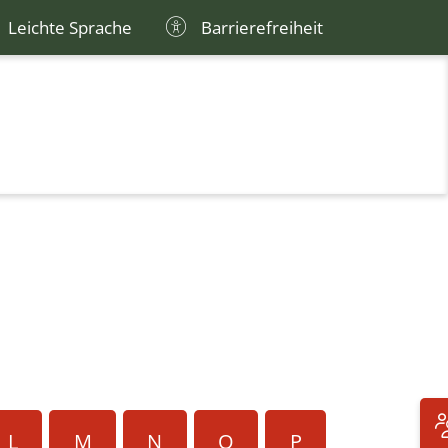
Leichte Sprache
Barrierefreiheit
L
M
N
O
P