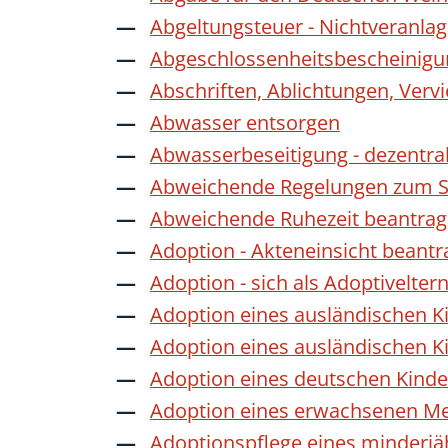
Abgeltungsteuer - Nichtveranla
Abgeschlossenheitsbescheinigu
Abschriften, Ablichtungen, Verv
Abwasser entsorgen
Abwasserbeseitigung - dezentra
Abweichende Regelungen zum Sc
Abweichende Ruhezeit beantra
Adoption - Akteneinsicht beant
Adoption - sich als Adoptivelte
Adoption eines ausländischen K
Adoption eines ausländischen K
Adoption eines deutschen Kind
Adoption eines erwachsenen M
Adoptionspflege eines minderj