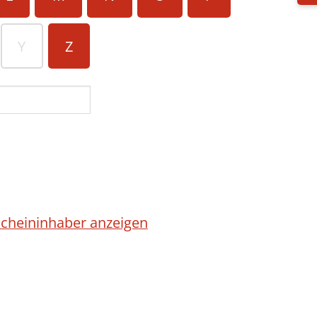
Y
Z
cheininhaber anzeigen