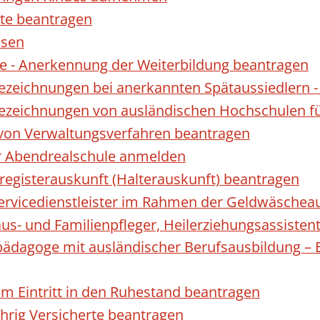
te beantragen
ssen
 - Anerkennung der Weiterbildung beantragen
Bezeichnungen bei anerkannten Spätaussiedler
Bezeichnungen von ausländischen Hochschulen f
 von Verwaltungsverfahren beantragen
ur Abendrealschule anmelden
registerauskunft (Halterauskunft) beantragen
 Servicedienstleister im Rahmen der Geldwäscheau
aus- und Familienpfleger, Heilerziehungsassisten
lpädagoge mit ausländischer Berufsausbildung – 
gem Eintritt in den Ruhestand beantragen
ährig Versicherte beantragen