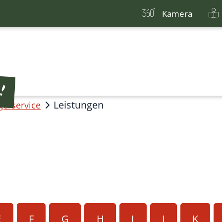
Kamera
Leistungen
gerservice
E
F
G
H
I
J
K