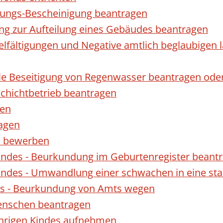
gungs-Bescheinigung beantragen
ng zur Aufteilung eines Gebäudes beantragen
ielfältigungen und Negative amtlich beglaubigen 
le Beseitigung von Regenwasser beantragen ode
hichtbetrieb beantragen
gen
ragen
rn bewerben
indes - Beurkundung im Geburtenregister beant
indes - Umwandlung einer schwachen in eine st
es - Beurkundung von Amts wegen
enschen beantragen
ährigen Kindes aufnehmen