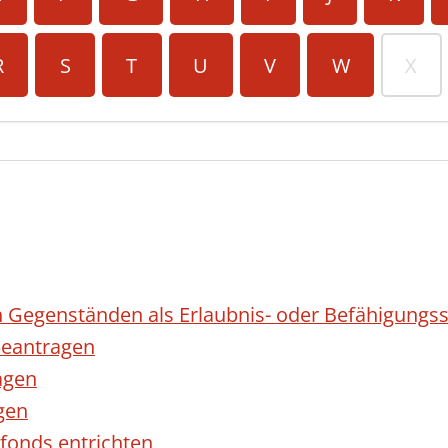
R
S
T
U
V
W
X
 Gegenständen als Erlaubnis- oder Befähigungss
eantragen
agen
gen
fonds entrichten