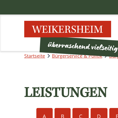
Startseite
Bürgerservice & Politik
Bür
LEISTUNGEN
A
B
C
D