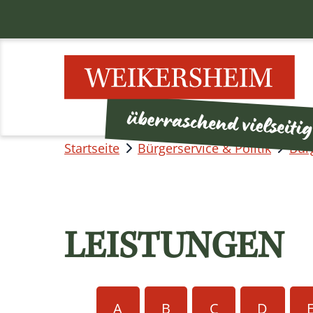
Startseite
Bürgerservice & Politik
Bür
LEISTUNGEN
A
B
C
D