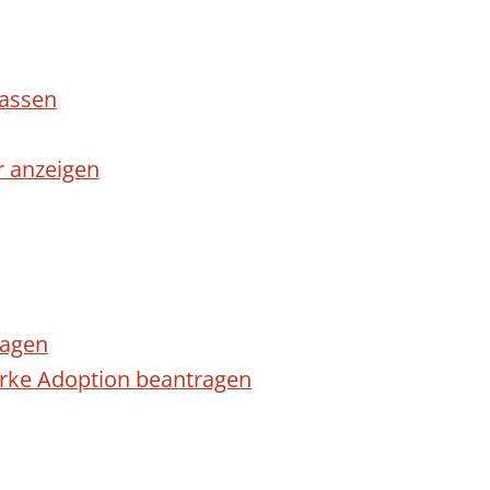
lassen
r anzeigen
ragen
arke Adoption beantragen