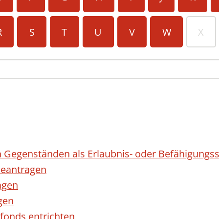
R
S
T
U
V
W
X
 Gegenständen als Erlaubnis- oder Befähigungss
eantragen
agen
gen
fonds entrichten