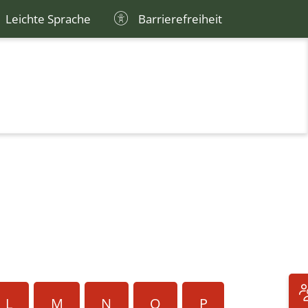
Leichte Sprache
Barrierefreiheit
L
M
N
O
P