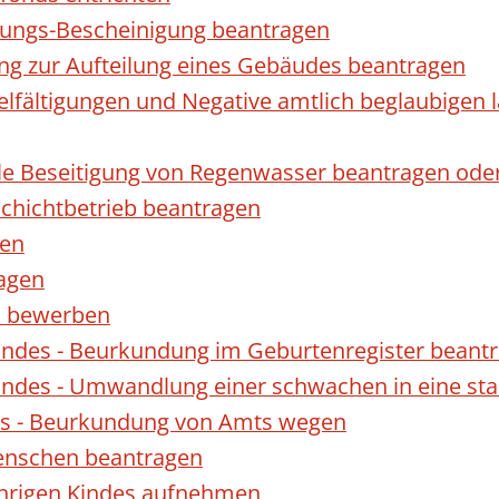
gungs-Bescheinigung beantragen
ng zur Aufteilung eines Gebäudes beantragen
ielfältigungen und Negative amtlich beglaubigen 
le Beseitigung von Regenwasser beantragen ode
hichtbetrieb beantragen
gen
ragen
rn bewerben
indes - Beurkundung im Geburtenregister beant
indes - Umwandlung einer schwachen in eine st
es - Beurkundung von Amts wegen
enschen beantragen
ährigen Kindes aufnehmen