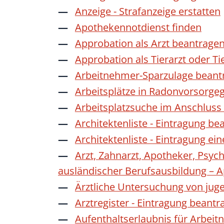
Anzeige - Strafanzeige erstatten
Apothekennotdienst finden
Approbation als Arzt beantrage
Approbation als Tierarzt oder Ti
Arbeitnehmer-Sparzulage beant
Arbeitsplätze in Radonvorsorge
Arbeitsplatzsuche im Anschluss
Architektenliste - Eintragung be
Architektenliste - Eintragung ei
Arzt, Zahnarzt, Apotheker, Psyc
ausländischer Berufsausbildung – 
Ärztliche Untersuchung von jug
Arztregister - Eintragung beantr
Aufenthaltserlaubnis für Arbeit