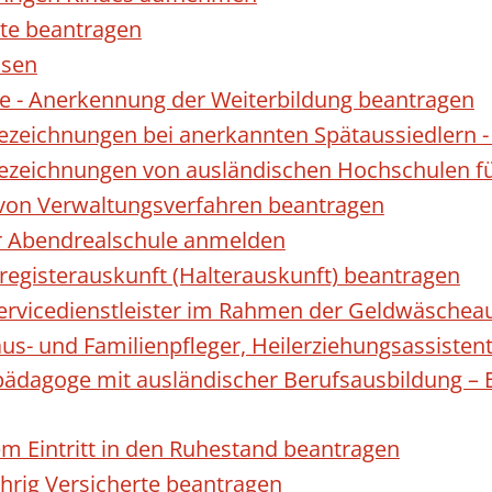
te beantragen
ssen
 - Anerkennung der Weiterbildung beantragen
Bezeichnungen bei anerkannten Spätaussiedler
Bezeichnungen von ausländischen Hochschulen f
 von Verwaltungsverfahren beantragen
ur Abendrealschule anmelden
registerauskunft (Halterauskunft) beantragen
 Servicedienstleister im Rahmen der Geldwäscheau
aus- und Familienpfleger, Heilerziehungsassisten
lpädagoge mit ausländischer Berufsausbildung – 
gem Eintritt in den Ruhestand beantragen
ährig Versicherte beantragen