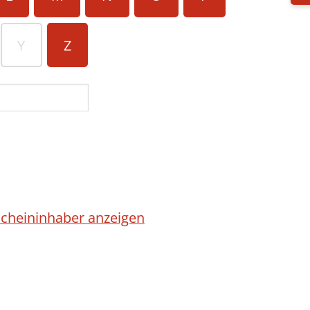
Y
Z
cheininhaber anzeigen