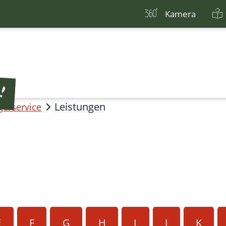
Kamera
Leistungen
gerservice
E
F
G
H
I
J
K