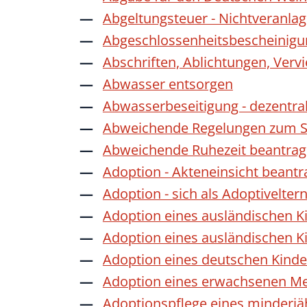
Abgeltungsteuer - Nichtveranla
Abgeschlossenheitsbescheinigu
Abschriften, Ablichtungen, Verv
Abwasser entsorgen
Abwasserbeseitigung - dezentra
Abweichende Regelungen zum Sc
Abweichende Ruhezeit beantra
Adoption - Akteneinsicht beant
Adoption - sich als Adoptivelte
Adoption eines ausländischen K
Adoption eines ausländischen K
Adoption eines deutschen Kind
Adoption eines erwachsenen M
Adoptionspflege eines minderj