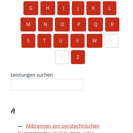
G
H
I
J
K
L
M
N
O
P
Q
R
S
T
U
V
W
X
Y
Z
Leistungen suchen
A
Abbrennen von pyrotechnischen