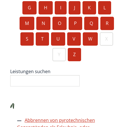
G
H
I
J
K
L
M
N
O
P
Q
R
S
T
U
V
W
X
Y
Z
Leistungen suchen
A
Abbrennen von pyrotechnischen