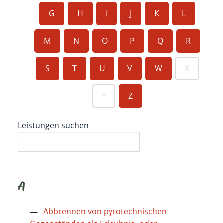
G
H
I
J
K
L
M
N
O
P
Q
R
S
T
U
V
W
X
Y
Z
Leistungen suchen
A
Abbrennen von pyrotechnischen