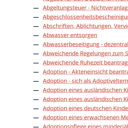
Abgeltungsteuer - Nichtveranla
Abgeschlossenheitsbescheinigu
Abschriften, Ablichtungen, Verv
Abwasser entsorgen
Abwasserbeseitigung - dezentra
Abweichende Regelungen zum Sc
Abweichende Ruhezeit beantra
Adoption - Akteneinsicht beant
Adoption - sich als Adoptivelte
Adoption eines ausländischen K
Adoption eines ausländischen K
Adoption eines deutschen Kind
Adoption eines erwachsenen M
Adoptionspflege eines minderj