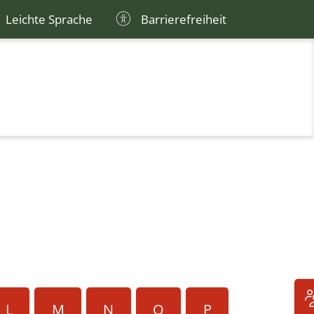
Leichte Sprache
Barrierefreiheit
L
M
N
O
P