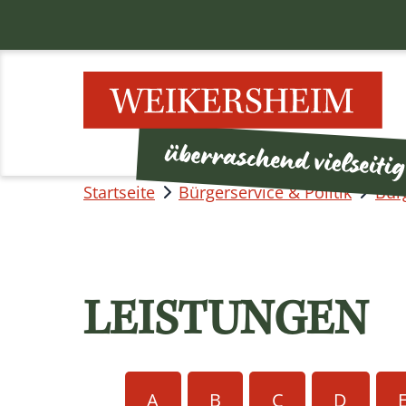
Startseite
Bürgerservice & Politik
Bür
LEISTUNGEN
A
B
C
D