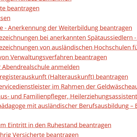
te beantragen
ssen
 - Anerkennung der Weiterbildung beantragen
Bezeichnungen bei anerkannten Spätaussiedler
Bezeichnungen von ausländischen Hochschulen f
 von Verwaltungsverfahren beantragen
ur Abendrealschule anmelden
registerauskunft (Halterauskunft) beantragen
 Servicedienstleister im Rahmen der Geldwäscheau
aus- und Familienpfleger, Heilerziehungsassisten
lpädagoge mit ausländischer Berufsausbildung – 
gem Eintritt in den Ruhestand beantragen
ährig Versicherte beantragen