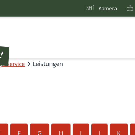
Kamera
Leistungen
gerservice
E
F
G
H
I
J
K