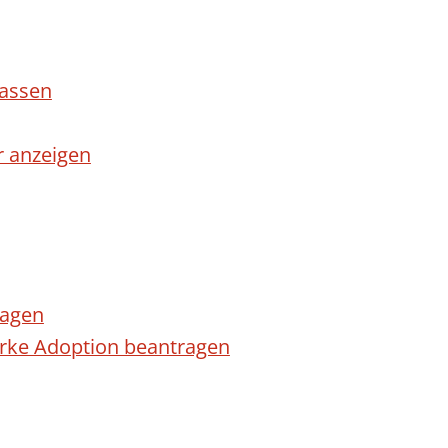
lassen
r anzeigen
ragen
arke Adoption beantragen