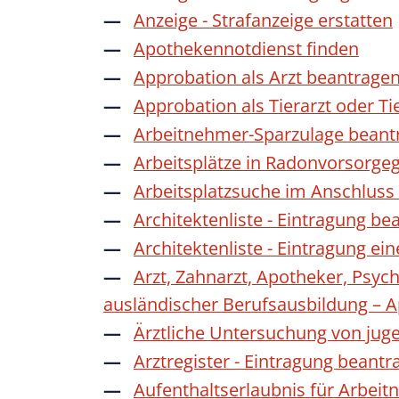
Anzeige - Strafanzeige erstatten
Apothekennotdienst finden
Approbation als Arzt beantrage
Approbation als Tierarzt oder Ti
Arbeitnehmer-Sparzulage beant
Arbeitsplätze in Radonvorsorge
Arbeitsplatzsuche im Anschluss
Architektenliste - Eintragung be
Architektenliste - Eintragung ei
Arzt, Zahnarzt, Apotheker, Psyc
ausländischer Berufsausbildung – 
Ärztliche Untersuchung von jug
Arztregister - Eintragung beantr
Aufenthaltserlaubnis für Arbeit