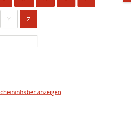
Y
Z
cheininhaber anzeigen