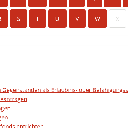
R
S
T
U
V
W
X
 Gegenständen als Erlaubnis- oder Befähigungss
eantragen
agen
gen
fonds entrichten