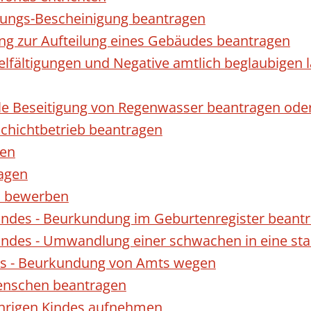
gungs-Bescheinigung beantragen
ng zur Aufteilung eines Gebäudes beantragen
ielfältigungen und Negative amtlich beglaubigen 
le Beseitigung von Regenwasser beantragen ode
hichtbetrieb beantragen
gen
ragen
rn bewerben
indes - Beurkundung im Geburtenregister beant
indes - Umwandlung einer schwachen in eine st
es - Beurkundung von Amts wegen
enschen beantragen
ährigen Kindes aufnehmen