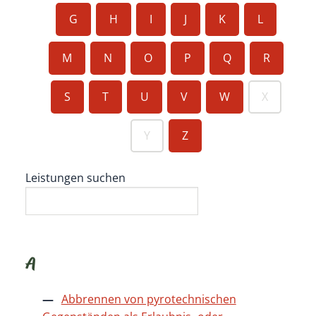
G
H
I
J
K
L
M
N
O
P
Q
R
S
T
U
V
W
X
Y
Z
Leistungen suchen
A
Abbrennen von pyrotechnischen