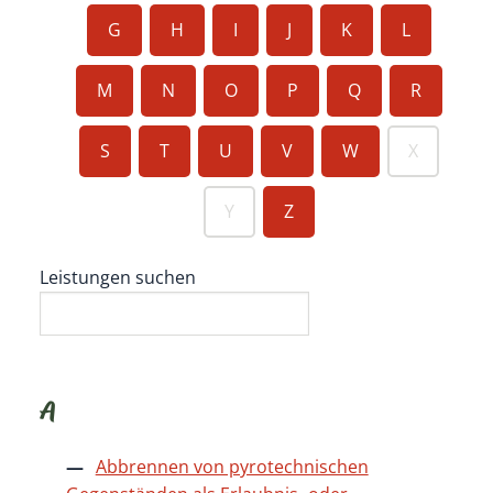
G
H
I
J
K
L
M
N
O
P
Q
R
S
T
U
V
W
X
Y
Z
Leistungen suchen
A
Abbrennen von pyrotechnischen