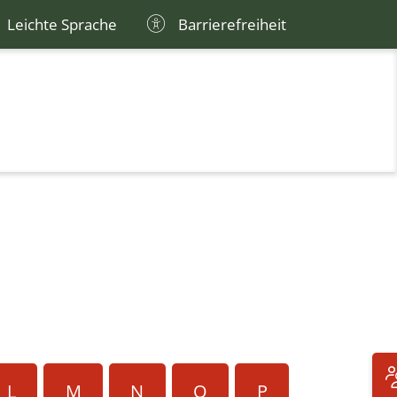
Leichte Sprache
Barrierefreiheit
L
M
N
O
P