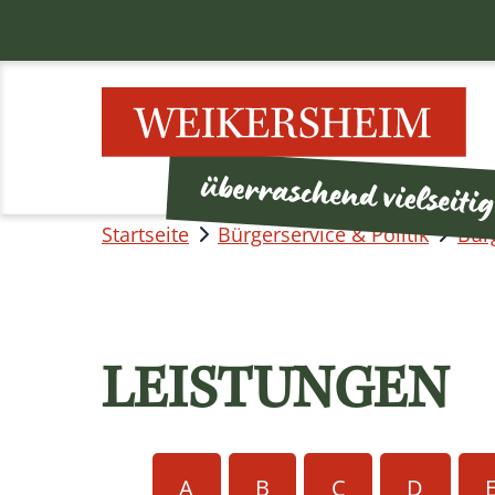
Startseite
Bürgerservice & Politik
Bür
LEISTUNGEN
A
B
C
D