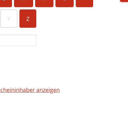
Y
Z
cheininhaber anzeigen