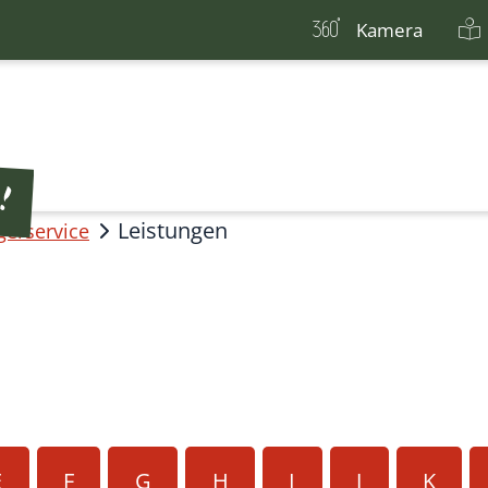
Kamera
Leistungen
gerservice
E
F
G
H
I
J
K