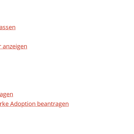
lassen
r anzeigen
ragen
arke Adoption beantragen