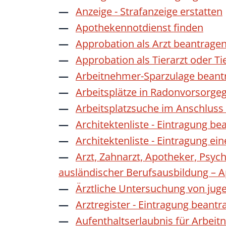
Anzeige - Strafanzeige erstatten
Apothekennotdienst finden
Approbation als Arzt beantrage
Approbation als Tierarzt oder Ti
Arbeitnehmer-Sparzulage beant
Arbeitsplätze in Radonvorsorge
Arbeitsplatzsuche im Anschluss
Architektenliste - Eintragung be
Architektenliste - Eintragung ei
Arzt, Zahnarzt, Apotheker, Psyc
ausländischer Berufsausbildung – 
Ärztliche Untersuchung von jug
Arztregister - Eintragung beantr
Aufenthaltserlaubnis für Arbeit