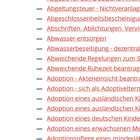
Abgeltungsteuer - Nichtveranla
Abgeschlossenheitsbescheinigu
Abschriften, Ablichtungen, Verv
Abwasser entsorgen
Abwasserbeseitigung - dezentra
Abweichende Regelungen zum Sc
Abweichende Ruhezeit beantra
Adoption - Akteneinsicht beant
Adoption - sich als Adoptivelte
Adoption eines ausländischen K
Adoption eines ausländischen K
Adoption eines deutschen Kind
Adoption eines erwachsenen M
Adoptionspflege eines minderj