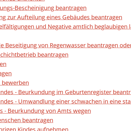
gungs-Bescheinigung beantragen
ng zur Aufteilung eines Gebäudes beantragen
ielfältigungen und Negative amtlich beglaubigen 
le Beseitigung von Regenwasser beantragen ode
hichtbetrieb beantragen
gen
ragen
rn bewerben
indes - Beurkundung im Geburtenregister beant
indes - Umwandlung einer schwachen in eine st
es - Beurkundung von Amts wegen
enschen beantragen
ährigen Kindes aufnehmen