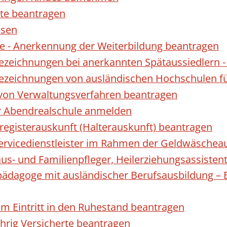
te beantragen
ssen
 - Anerkennung der Weiterbildung beantragen
Bezeichnungen bei anerkannten Spätaussiedler
Bezeichnungen von ausländischen Hochschulen f
 von Verwaltungsverfahren beantragen
ur Abendrealschule anmelden
registerauskunft (Halterauskunft) beantragen
 Servicedienstleister im Rahmen der Geldwäscheau
aus- und Familienpfleger, Heilerziehungsassisten
lpädagoge mit ausländischer Berufsausbildung – 
gem Eintritt in den Ruhestand beantragen
ährig Versicherte beantragen