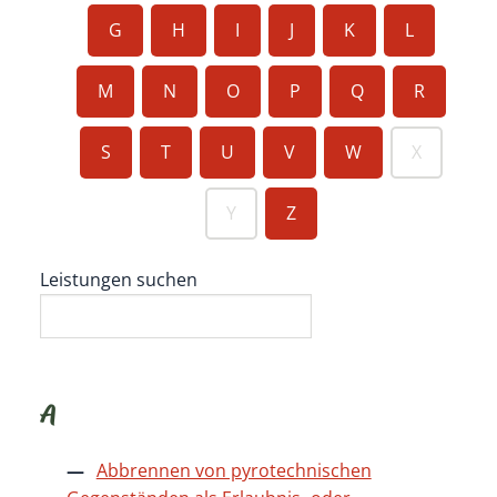
G
H
I
J
K
L
M
N
O
P
Q
R
S
T
U
V
W
X
Y
Z
Leistungen suchen
A
Abbrennen von pyrotechnischen