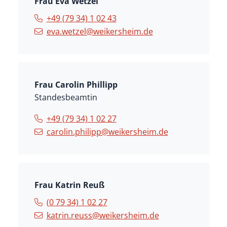
Frau
Eva
Wetzel
+49 (79
34) 1
02
43
eva.wetzel@weikersheim.de
Frau
Carolin
Phillipp
Standesbeamtin
+49 (79
34) 1
02
27
carolin.philipp@weikersheim.de
Frau
Katrin
Reuß
(0
79
34) 1
02
27
katrin.reuss@weikersheim.de