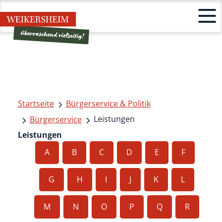
Startseite
Bürgerservice & Politik
Leistungen
Bürgerservice
Leistungen
A
B
C
D
E
F
G
H
I
J
K
L
M
N
O
P
Q
R