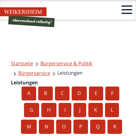
Startseite
Bürgerservice & Politik
Leistungen
Bürgerservice
Leistungen
A
B
C
D
E
F
G
H
I
J
K
L
M
N
O
P
Q
R