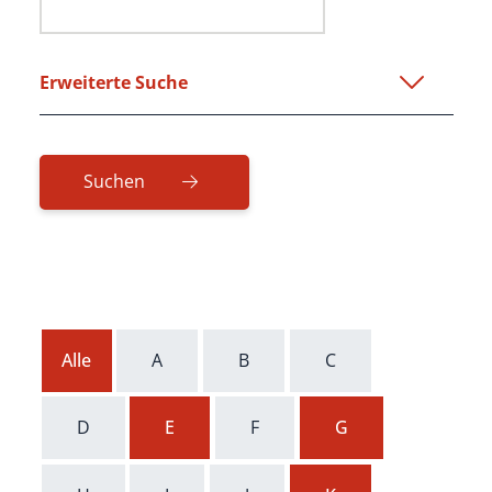
Erweiterte Suche
Alle
A
B
C
D
E
F
G