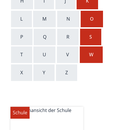
H
I
J
K
L
M
N
O
P
Q
R
S
T
U
V
W
X
Y
Z
Schule