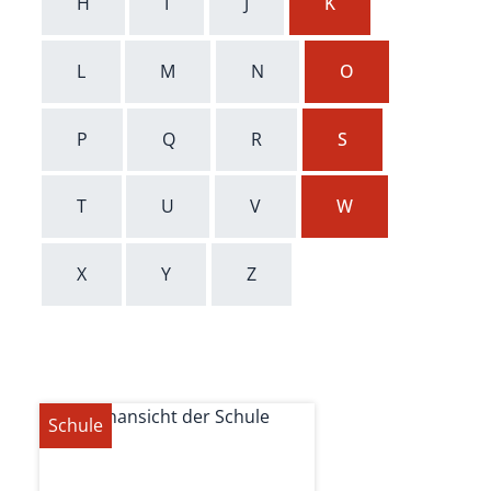
H
I
J
K
L
M
N
O
P
Q
R
S
T
U
V
W
X
Y
Z
Schule