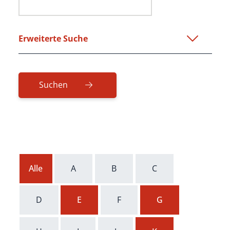
Erweiterte Suche
Alle
A
B
C
D
E
F
G