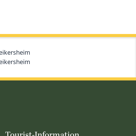
Weikersheim
Weikersheim
Tourist-Information