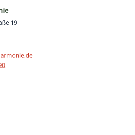
nie
aße 19
harmonie.de
90