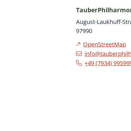
TauberPhilharmo
August-Laukhuff-Str
97990
OpenStreetMap
info@tauberphil
+49 (79
34) 9
95
99