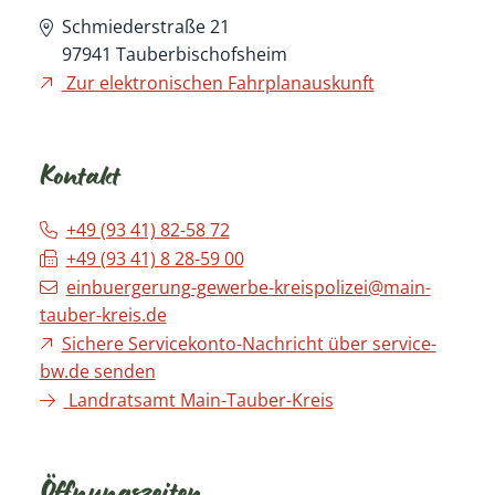
Schmiederstraße 21
97941
Tauberbischofsheim
Zur elektronischen Fahrplanauskunft
Kontakt
+49 (93
41) 82-58
72
+49 (93
41) 8
28-59
00
einbuergerung-gewerbe-kreispolizei@main-
tauber-kreis.de
Sichere Servicekonto-Nachricht über service-
bw.de senden
Landratsamt Main-Tauber-Kreis