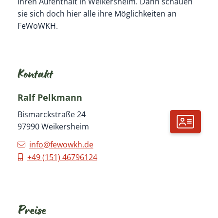
ihren Aufenthalt in Weikersheim. Dann schauen
sie sich doch hier alle ihre Möglichkeiten an
FeWoWKH.
Kontakt
Ralf
Pelkmann
Bismarckstraße 24
97990
Weikersheim
info@fewowkh.de
+49 (1
51) 46
79
61
24
Preise