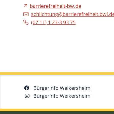
barrierefreiheit-bw.de
schlichtung@barrierefreiheit.bwl.d
(07
11) 1
23-3
93
75
Bürgerinfo Weikersheim
Bürgerinfo Weikersheim