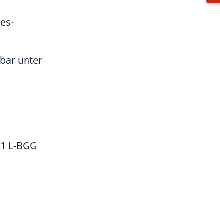
es-
hbar unter
z 1 L-BGG