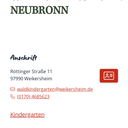
NEUBRONN
Anschrift
Röttinger Straße 11
97990
Weikersheim
waldkindergarten@weikersheim.de
(01
70) 4
68
56
23
Kindergarten