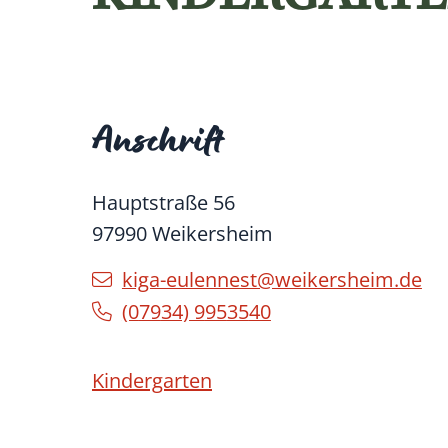
Anschrift
Hauptstraße 56
97990
Weikersheim
kiga-eulennest@weikersheim.de
(0
79
34) 9
95
35
40
Kindergarten