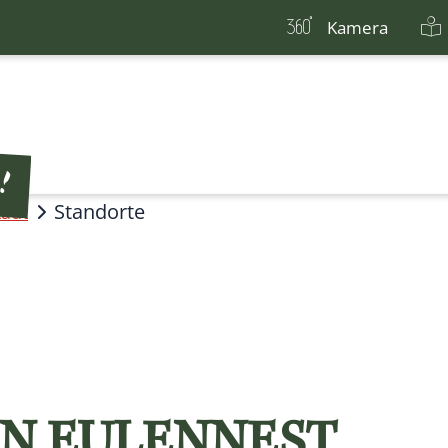
Kamera
Standorte
tadt
N EULENNEST