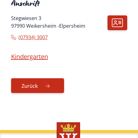
Anschrift
Stegwiesen 3
97990
Weikersheim
Elpersheim
(0
79
34) 30
07
Kindergarten
Zurück