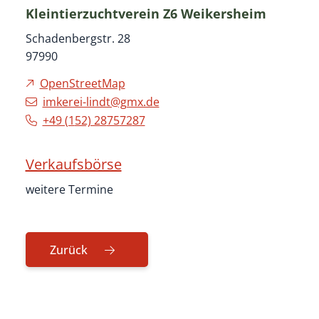
Kleintierzuchtverein Z6 Weikersheim
Schadenbergstr. 28
97990
OpenStreetMap
imkerei-lindt@gmx.de
+49 (1
52) 28
75
72
87
Verkaufsbörse
weitere Termine
Zurück