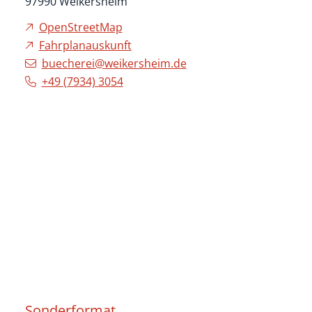
97990
Weikersheim
OpenStreetMap
Fahrplanauskunft
buecherei@weikersheim.de
+49 (79
34) 30
54
Sonderformat