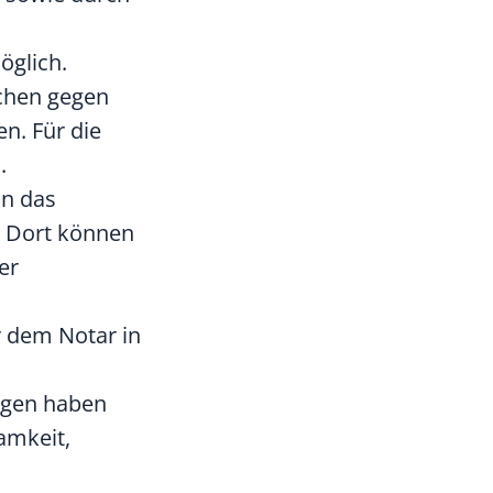
öglich.
chen gegen
n. Für die
.
in das
t. Dort können
er
r dem Notar in
ngen haben
amkeit,