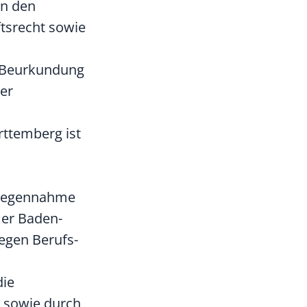
in den
tsrecht sowie
r Beurkundung
er
ttemberg ist
tgegennahme
mer Baden-
egen Berufs-
die
e sowie durch