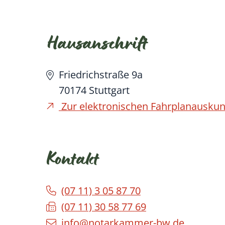
Hausanschrift
Friedrichstraße 9a
70174
Stuttgart
Zur elektronischen Fahrplanauskun
Kontakt
(07
11) 3
05
87
70
(07
11) 30
58
77
69
info@notarkammer-bw.de