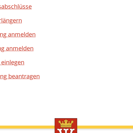
sabschlüsse
rlängern
ung anmelden
ng anmelden
einlegen
lung beantragen